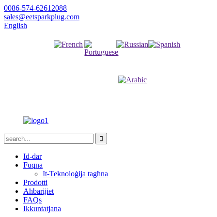
0086-574-62612088
sales@eetsparkplug.com
English
Franċiż
Russu
Spanjol
Portugiż
Għarbi
Id-dar
Fuqna
It-Teknoloġija tagħna
Prodotti
Aħbarijiet
FAQs
Ikkuntatjana