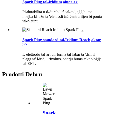
Spark Plug tal-Iridium
aktar >>
Id-durabilità u d-durabilità tal-miljaġġ huma
mtejba bl-użu ta 'elettrodi taċ-ċentru ifjen bi ponta
tal-platinu.
Spark Plug standard tal-Iridium Reach
aktar
>>
L-elettrodu tal-art bil-forma tal-labar ta 'dan il-
plagg ta' l-iridju rivoluzzjonarju huma teknoloġija
tal-EET.
Prodotti Dehru
Spark