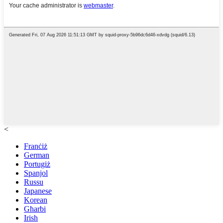
<
Franċiż
German
Portugiż
Spanjol
Russu
Japanese
Korean
Għarbi
Irish