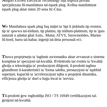
N
ingbo Exceed Electrical Technology hija impriża privata
speċjalizzata fil-manifattura tal-ispark plug. Kellna manifatturat
ispark plug aktar minn 20 sena fiċ-Ċina.
W
e Manifattura spark plug fuq mijiet ta 'tipi li jinkludu tip resistor,
tip ta' qawwa tal-iridium, tip platinu, tip iridium-platinum, tip ta 'gass
naturali u adattat għal Auto,. Mutur, ATVS, Snowmobiles, Marine
fil-bord, barra tal-baħar, inġenji tal-ilma personali eċċ.
T
huwa proprjetarju ta 'tagħmir awtomatiku aktar avvanzat u sistema
kompluta ta' spezzjoni tal-kwalità. B'elettrodu taċ-ċentru ta 'kwalità
għolja u teknoloġija ta' produzzjoni diliġenti, il-prodotti tagħna
għandhom il-karatteristiċi ta 'forma sabiħa, prestazzjoni ta' tqabbid
superjuri, kapaċità ta 'aċċelerazzjoni tajba u proprjetà dinamika,
effiċjenza għolja ta' duel u ħajja itwal ta 'servizz.
T
il-prodotti ġew mgħoddija ISO / TS 16949 ċertifikazzjoni tal-
ġestjoni tal-kwalità.