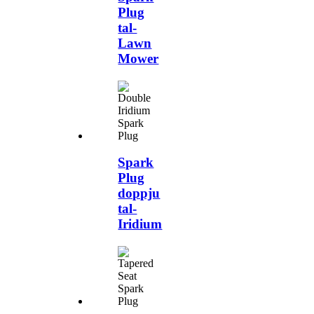
Plug
tal-
Lawn
Mower
Spark
Plug
doppju
tal-
Iridium