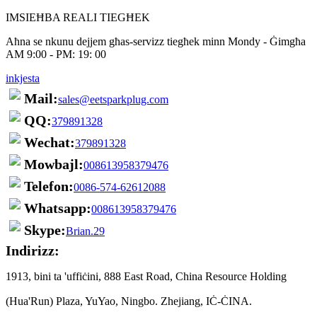
IMSIEĦBA REALI TIEGĦEK
Aħna se nkunu dejjem għas-servizz tiegħek minn Mondy - Ġimgħa
AM 9:00 - PM: 19: 00
inkjesta
Mail:
sales@eetsparkplug.com
QQ:
379891328
Wechat:
379891328
Mowbajl:
008613958379476
Telefon:
0086-574-62612088
Whatsapp:
008613958379476
Skype:
Brian.29
Indirizz:
1913, bini ta 'uffiċini, 888 East Road, China Resource Holding
(Hua'Run) Plaza, YuYao, Ningbo. Zhejiang, IĊ-ĊINA.